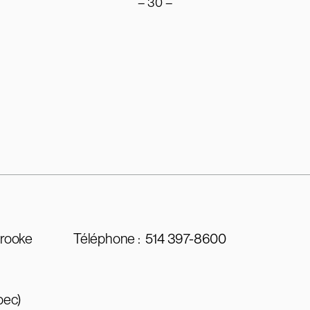
– 30 –
brooke
Téléphone :
514 397-8600
bec)