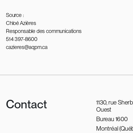
Source :
Chloé Azières
Responsable des communications
514 397-8600
cazieres@aqpm.ca
Contact
1130, rue Sher
Ouest
Bureau 1600
Montréal (Qué