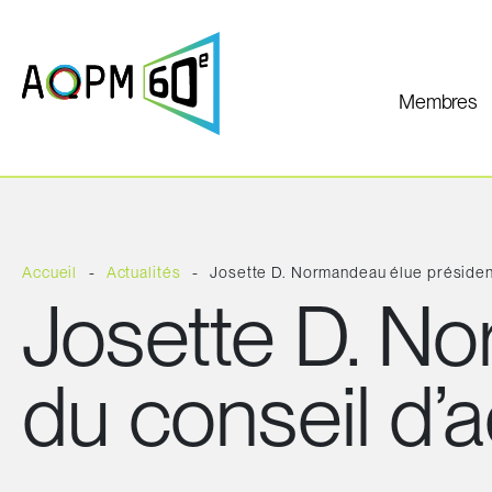
Membres
Accueil
Actualités
Josette D. Normandeau élue président
Josette D. N
du conseil d’