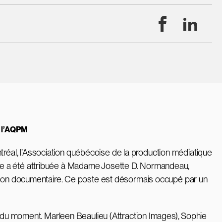
Facebook
Linke
e l’AQPM
éal, l’Association québécoise de la production médiatique
nce a été attribuée à Madame Josette D. Normandeau,
ection documentaire. Ce poste est désormais occupé par un
ur du moment. Marleen Beaulieu (Attraction Images), Sophie