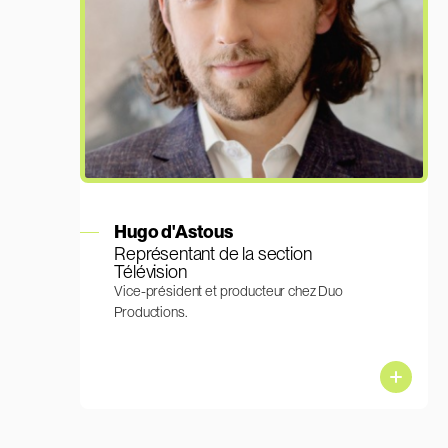
En savoir plus
Hugo d'Astous
Représentant de la section
Télévision
Vice-président et producteur chez Duo
Productions.