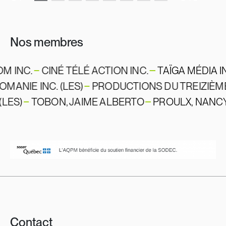
Aller
à
Nos membres
la
page
des
OM INC.
CINÉ TÉLÉ ACTION INC.
TAÏGA MÉDIA 
membres
ANIE INC. (LES)
PRODUCTIONS DU TREIZIÈME 
 (LES)
TOBON, JAIME ALBERTO
PROULX, NAN
Contact