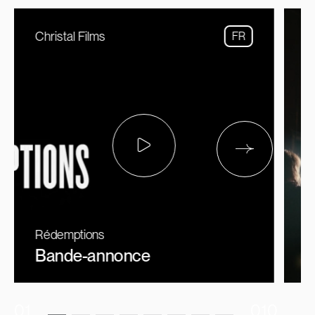
Christal Films
B
FR
Rédemptions
P
Bande-annonce
B
01
010