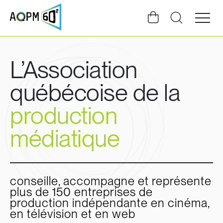
Ouvrir
la
navigat
du
site
L’Association
québécoise de la
production
médiatique
conseille, accompagne et représente
plus de 150 entreprises de
production indépendante en cinéma,
en télévision et en web