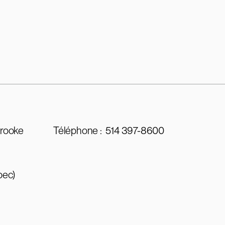
brooke
Téléphone :
514 397-8600
bec)