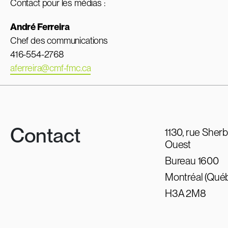
Contact pour les médias :
André Ferreira
Chef des communications
416-554-2768
aferreira@cmf-fmc.ca
Contact
1130, rue Sher
Ouest
Bureau 1600
Montréal (Qué
H3A 2M8