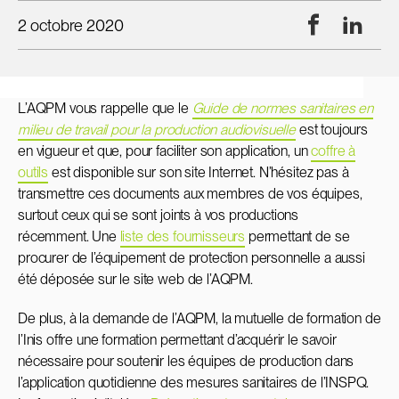
Facebook
Linke
2 octobre 2020
L’AQPM vous rappelle que le
Guide de normes sanitaires en
milieu de travail pour la production audiovisuelle
est toujours
en vigueur et que, pour faciliter son application, un
coffre à
outils
est disponible sur son site Internet. N’hésitez pas à
transmettre ces documents aux membres de vos équipes,
surtout ceux qui se sont joints à vos productions
récemment. Une
liste des fournisseurs
permettant de se
procurer de l’équipement de protection personnelle a aussi
été déposée sur le site web de l’AQPM.
De plus, à la demande de l’AQPM, la mutuelle de formation de
l’Inis offre une formation permettant d’acquérir le savoir
nécessaire pour soutenir les équipes de production dans
l’application quotidienne des mesures sanitaires de l’INSPQ.