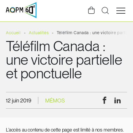
Ouvrir
la
navigat
du
site
Accueil
Actualités
Téléfilm Canada : une victoire partiell
Téléfilm Canada :
une victoire partielle
et ponctuelle
Facebook
Linke
12 juin 2019
MÉMOS
L’accès au contenu de cette page est limité à nos membres.