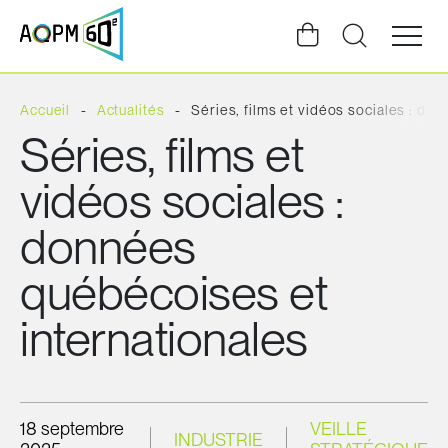
Ouvrir
la
navigat
du
site
Accueil
Actualités
Séries, films et vidéos sociales : do
Séries, films et
vidéos sociales :
données
québécoises et
internationales
18 septembre
VEILLE
INDUSTRIE