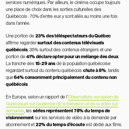
services numériques. Par ailleurs, le cinéma occupe toujours
une place de choix dans les sorties culturelles des
Québécois : 70% d’entre eux y sont allés au moins une fois
dans l’année.
Une portion de
23% des téléspectateurs du Québec
affirme regarder
surtout des contenus télévisuels
québécois
, 35% surtout des contenus étrangers et une
portion de
41% déclare opter pour un mélange des deux
.
La tranche des
15-29 ans
de la population québécoise
regardant surtout du contenu québécois
chute à 8%
, tandis
que
64% consomment principalement du contenu non
québécois
.
En Europe, selon un rapport de l’
Observatoire européen de
l’audiovisuel sur l’audience de la télévision et de la vidéo sur
demande
, les
séries représentent 78% du temps de
visionnement
sur les services de vidéo à la demande par
abonnement et
22% du temps d’écoute
est dédié aux films.