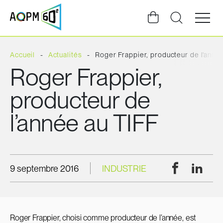
Ouvrir
la
navigat
du
site
Accueil
Actualités
Roger Frappier, producteur de l'anné
Roger Frappier,
producteur de
l’année au TIFF
Facebook
Linke
9 septembre 2016
INDUSTRIE
Roger Frappier, choisi comme producteur de l’année, est