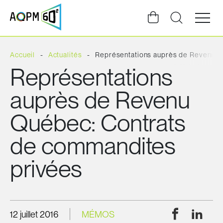
Ouvrir
la
navigat
du
site
Accueil
Actualités
Représentations auprès de Revenu Q
Représentations
auprès de Revenu
Québec: Contrats
de commandites
privées
Facebook
Linke
12 juillet 2016
MÉMOS