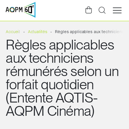
Ouvrir
la
navigat
du
site
Accueil
Actualités
Règles applicables aux techniciens 
Règles applicables
aux techniciens
rémunérés selon un
forfait quotidien
(Entente AQTIS-
AQPM Cinéma)