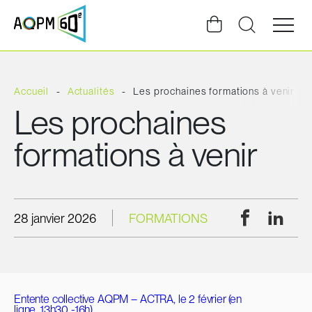
Ouvrir
la
navigat
du
site
Accueil
Actualités
Les prochaines formations à venir
Les prochaines
formations à venir
Facebook
Linke
28 janvier 2026
FORMATIONS
Entente collective AQPM – ACTRA, le 2 février
(en
ligne, 13h30 -16h)