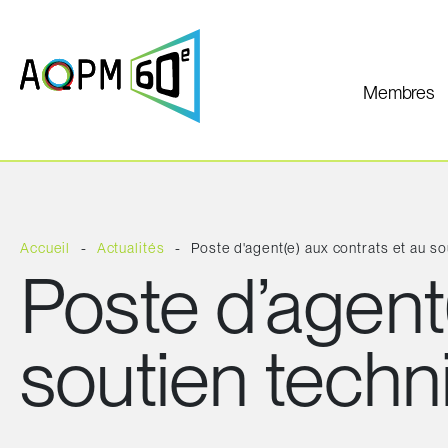
Membres
Accueil
Actualités
Poste d'agent(e) aux contrats et au s
Poste d’agent(
soutien techn