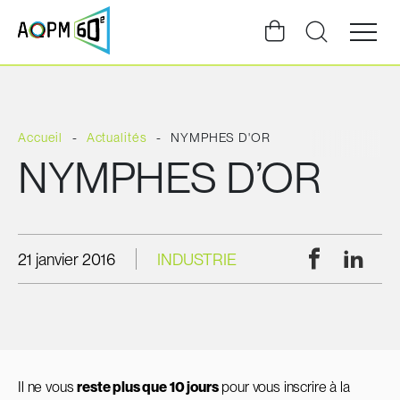
Ouvrir
la
navigat
du
site
Accueil
Actualités
NYMPHES D'OR
NYMPHES D’OR
Facebook
Linke
21 janvier 2016
INDUSTRIE
Il ne vous
reste plus que 10 jours
pour vous inscrire à la