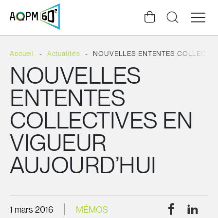
Ouvrir
la
navigat
du
site
Accueil
Actualités
NOUVELLES ENTENTES COLLECTIV
NOUVELLES
ENTENTES
COLLECTIVES EN
VIGUEUR
AUJOURD’HUI
Facebook
Linke
1 mars 2016
MÉMOS