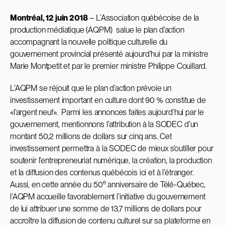
Montréal, 12 juin 2018
– L’Association québécoise de la
production médiatique (AQPM) salue le plan d’action
accompagnant la nouvelle politique culturelle du
gouvernement provincial présenté aujourd’hui par la ministre
Marie Montpetit et par le premier ministre Philippe Couillard.
L’AQPM se réjouit que le plan d’action prévoie un
investissement important en culture dont 90 % constitue de
«l’argent neuf». Parmi les annonces faites aujourd’hui par le
gouvernement, mentionnons l’attribution à la SODEC d’un
montant 50,2 millions de dollars sur cinq ans. Cet
investissement permettra à la SODEC de mieux s’outiller pour
soutenir l’entrepreneuriat numérique, la création, la production
et la diffusion des contenus québécois ici et à l’étranger.
e
Aussi, en cette année du 50
anniversaire de Télé-Québec,
l’AQPM accueille favorablement l’initiative du gouvernement
de lui attribuer une somme de 13,7 millions de dollars pour
accroître la diffusion de contenu culturel sur sa plateforme en