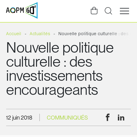
Ouvrir
la
navigat
du
site
Accueil
Actualités
Nouvelle politique culturelle : des i
Nouvelle politique
culturelle : des
investissements
encourageants
Facebook
Linke
12 juin 2018
COMMUNIQUÉS