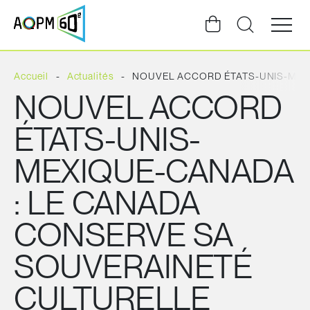
Ouvrir
la
navigat
du
site
Accueil
Actualités
NOUVEL ACCORD ÉTATS-UNIS-MEX
NOUVEL ACCORD
ÉTATS-UNIS-
MEXIQUE-CANADA
: LE CANADA
CONSERVE SA
SOUVERAINETÉ
CULTURELLE