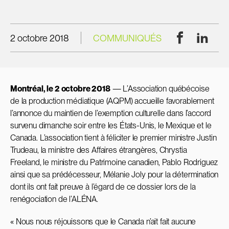
Facebook
Linke
2 octobre 2018
COMMUNIQUÉS
Montréal, le 2 octobre 2018
— L’Association québécoise
de la production médiatique (AQPM) accueille favorablement
l’annonce du maintien de l’exemption culturelle dans l’accord
survenu dimanche soir entre les États-Unis, le Mexique et le
Canada. L’association tient à féliciter le premier ministre Justin
Trudeau, la ministre des Affaires étrangères, Chrystia
Freeland, le ministre du Patrimoine canadien, Pablo Rodriguez
ainsi que sa prédécesseur, Mélanie Joly pour la détermination
dont ils ont fait preuve à l’égard de ce dossier lors de la
renégociation de l’ALÉNA.
« Nous nous réjouissons que le Canada n’ait fait aucune