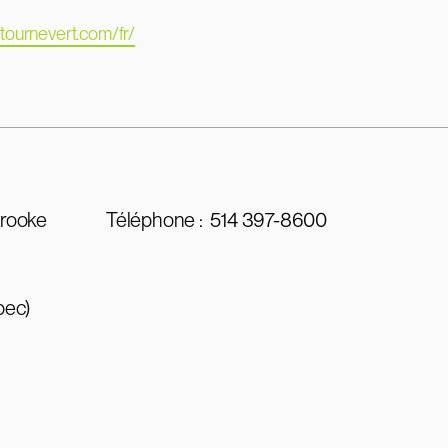
ntournevert.com/fr/
brooke
Téléphone :
514 397-8600
bec)