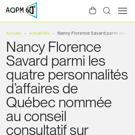
Ouvrir
la
navigat
du
site
Accueil
Actualités
Nancy Florence Savard parmi les quatr
Nancy Florence
Savard parmi les
quatre personnalités
d’affaires de
Québec nommée
au conseil
consultatif sur