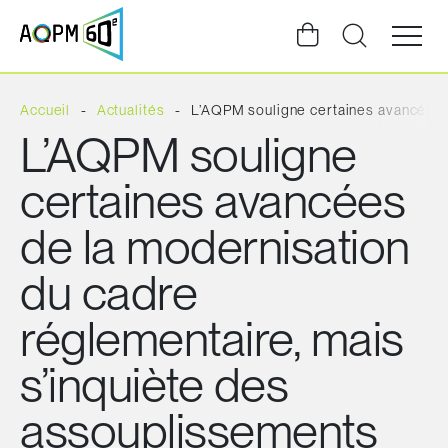
Ouvrir
la
navigat
du
site
Accueil
Actualités
L’AQPM souligne certaines avancées 
L’AQPM souligne
certaines avancées
de la modernisation
du cadre
réglementaire, mais
s’inquiète des
assouplissements