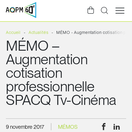
Ouvrir
la
navigat
du
site
Accueil
Actualités
MÉMO - Augmentation cotisation pro
MÉMO –
Augmentation
cotisation
professionnelle
SPACQ Tv-Cinéma
Facebook
Linke
9 novembre 2017
MÉMOS