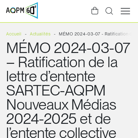
Ouvrir
la
navigat
du
site
Accueil
Actualités
MÉMO 2024-03-07 - Ratification de 
MÉMO 2024-03-07
– Ratification de la
lettre d’entente
SARTEC-AQPM
Nouveaux Médias
2024-2025 et de
l’entente collective