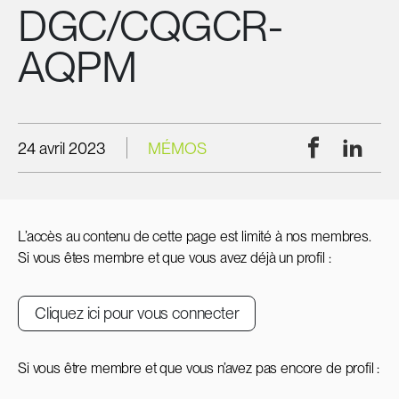
DGC/CQGCR-
AQPM
Facebook
Linke
24 avril 2023
MÉMOS
L’accès au contenu de cette page est limité à nos membres.
Si vous êtes membre et que vous avez déjà un profil :
Cliquez ici pour vous connecter
Si vous être membre et que vous n’avez pas encore de profil :