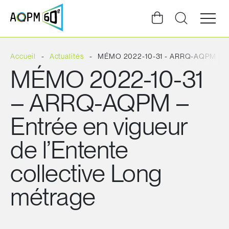
Ouvrir
la
navigat
du
site
Accueil
Actualités
MÉMO 2022-10-31 - ARRQ-AQPM – Entr
MÉMO 2022-10-31
– ARRQ-AQPM –
Entrée en vigueur
de l’Entente
collective Long
métrage