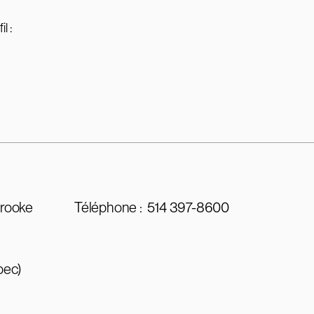
l :
brooke
Téléphone :
514 397-8600
bec)