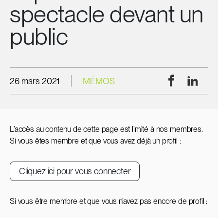
spectacle devant un
public
Facebook
Linke
26 mars 2021
MÉMOS
L’accès au contenu de cette page est limité à nos membres.
Si vous êtes membre et que vous avez déjà un profil :
Cliquez ici pour vous connecter
Si vous être membre et que vous n’avez pas encore de profil :