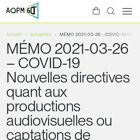
Ouvrir
la
navigat
du
site
Accueil
Actualités
MÉMO 2021-03-26 - COVID-19 Nouvelle
MÉMO 2021-03-26
– COVID-19
Nouvelles directives
quant aux
productions
audiovisuelles ou
captations de