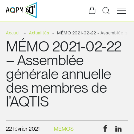
Ouvrir
la
navigat
du
site
Accueil
Actualités
MÉMO 2021-02-22 - Assemblée génér
MÉMO 2021-02-22
– Assemblée
générale annuelle
des membres de
l’AQTIS
Facebook
Linke
22 février 2021
MÉMOS