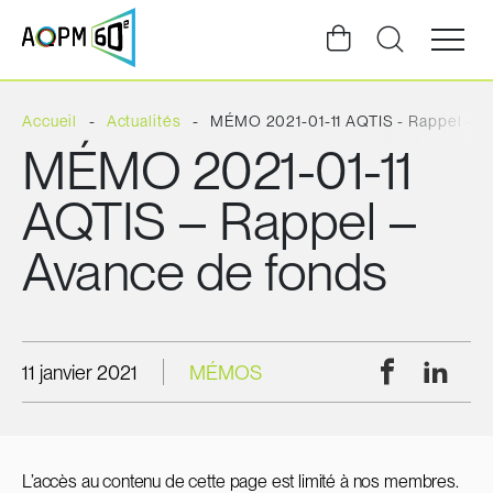
Ouvrir
la
navigat
du
site
Accueil
Actualités
MÉMO 2021-01-11 AQTIS - Rappel - A
MÉMO 2021-01-11
AQTIS – Rappel –
Avance de fonds
Facebook
Linke
11 janvier 2021
MÉMOS
L’accès au contenu de cette page est limité à nos membres.