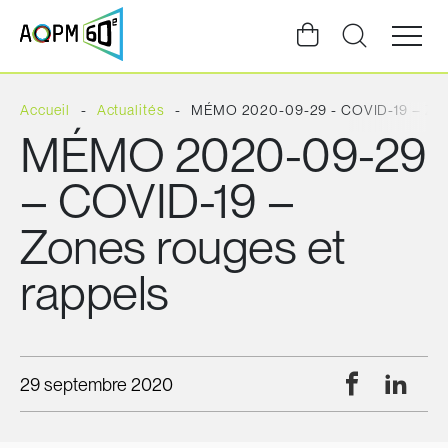
Ouvrir
la
navigat
du
site
Accueil
Actualités
MÉMO 2020-09-29 - COVID-19 – Zone
MÉMO 2020-09-29
– COVID-19 –
Zones rouges et
rappels
Facebook
Linke
29 septembre 2020