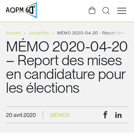
Ouvrir
la
navigat
du
site
Accueil
Actualités
MÉMO 2020-04-20 - Report des mises
MÉMO 2020-04-20
– Report des mises
en candidature pour
les élections
Facebook
Linke
20 avril 2020
MÉMOS