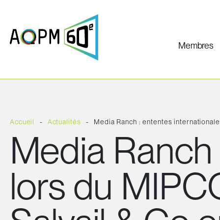
Membres
Accueil
Actualités
Media Ranch : ententes internationale
Media Ranch :
lors du MIPCO