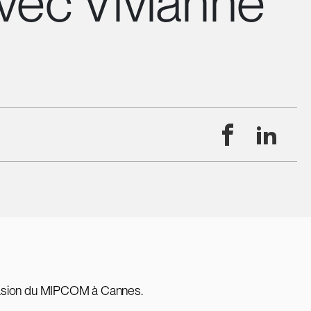
avec Vivianne
Facebook
Linke
ccasion du MIPCOM à Cannes.