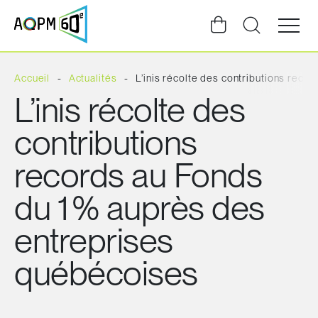
Ouvrir
la
navigat
du
site
Accueil
Actualités
L’inis récolte des contributions rec
L’inis récolte des
contributions
records au Fonds
du 1 % auprès des
entreprises
québécoises