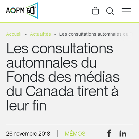
Ouvrir
la
navigat
du
site
Accueil
Actualités
Les consultations automnales du Fond
Les consultations
automnales du
Fonds des médias
du Canada tirent à
leur fin
Facebook
Linke
26 novembre 2018
MÉMOS