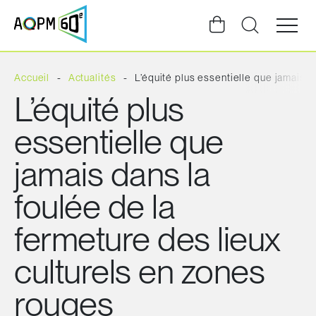
Ouvrir
la
navigat
du
site
Accueil
Actualités
L’équité plus essentielle que jamais d
L’équité plus
essentielle que
jamais dans la
foulée de la
fermeture des lieux
culturels en zones
rouges