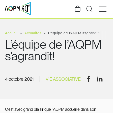
Ouvrir
la
navigat
du
site
Accueil
Actualités
L’équipe de l’AQPM s’agrandit!
L’équipe de l’AQPM
s’agrandit!
Facebook
Linke
4 octobre 2021
VIE ASSOCIATIVE
C’est avec grand plaisir que l’AQPM accueille dans son