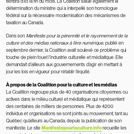
tiendra d’ici la fin du mois. La Coalition salue également la
détermination du ministre qui a interpellé son homologue
fédéral sur la nécessaire modernisation des mécanismes de
taxation au
Canada
.
Dans son
Manifeste pour la pérennité et le rayonnement de la
culture et des médias nationaux à l’ère numérique
, publié en
septembre dernier, la Coalition avait soulevé ce problème qui
touche de plein fouet l’industrie culturelle et médiatique. Elle
demandait d’ailleurs aux gouvernements d’agir en mettant à
jour les lois en vigueur pour rétablir l’équité.
À propos de la Coalition pour la culture et les médias
La Coalition regroupe plus de 40 organisations citoyennes ou
actives dans le milieu culturel et médiatique qui représentent
des centaines de milliers de personnes. Plus de 4200
individus et organisations se sont joints au mouvement, tant au
Québec qu’ailleurs au
Canada
, depuis la publication de son
manifeste. Le site
Manifestepourlaculture.info
recueille les