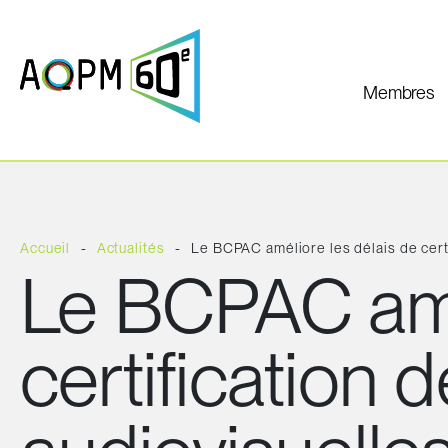
Membres
Accueil
Actualités
Le BCPAC améliore les délais de cert
Le BCPAC amél
certification 