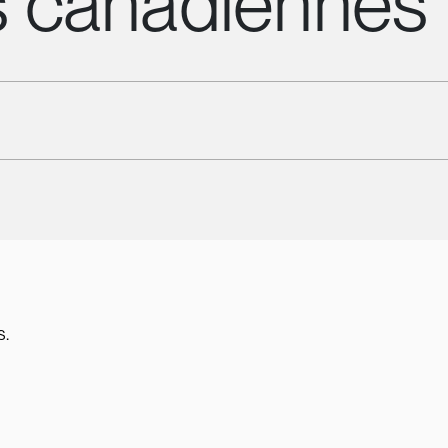
s canadiennes
s.