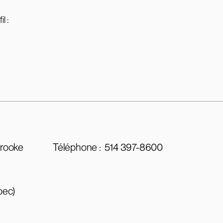
l :
brooke
Téléphone :
514 397-8600
bec)