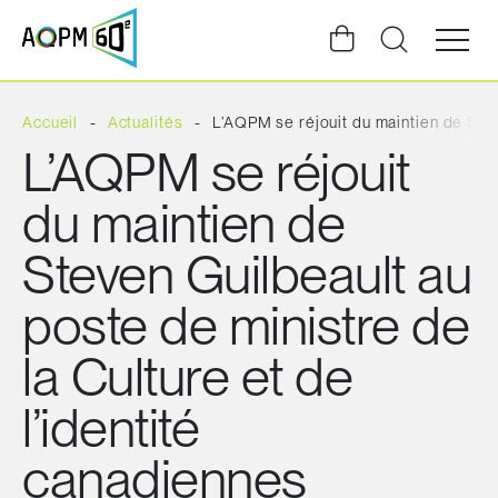
Ouvrir
la
navigat
du
site
Accueil
Actualités
L’AQPM se réjouit du maintien de Stev
L’AQPM se réjouit
du maintien de
Steven Guilbeault au
poste de ministre de
la Culture et de
l’identité
canadiennes