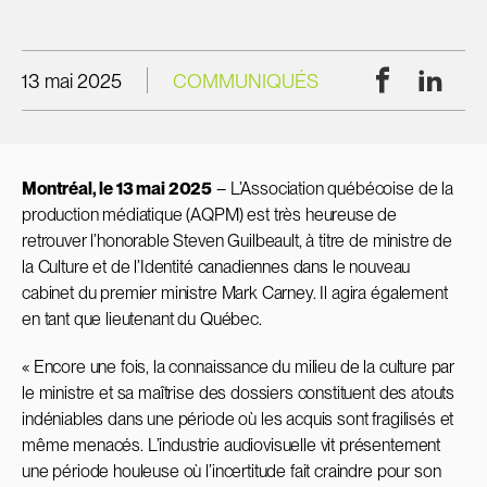
Facebook
Linke
13 mai 2025
COMMUNIQUÉS
Montréal, le 13 mai 2025
– L’Association québécoise de la
production médiatique (AQPM) est très heureuse de
retrouver l’honorable Steven Guilbeault, à titre de ministre de
la Culture et de l’Identité canadiennes dans le nouveau
cabinet du premier ministre Mark Carney. Il agira également
en tant que lieutenant du Québec.
« Encore une fois, la connaissance du milieu de la culture par
le ministre et sa maîtrise des dossiers constituent des atouts
indéniables dans une période où les acquis sont fragilisés et
même menacés. L’industrie audiovisuelle vit présentement
une période houleuse où l’incertitude fait craindre pour son