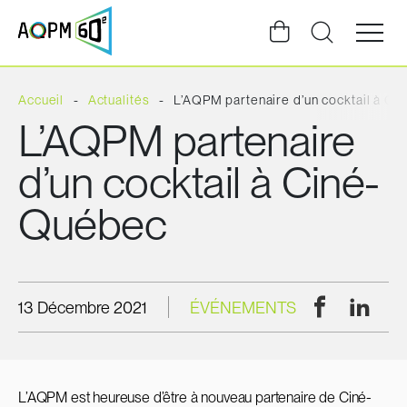
Ouvrir
la
navigat
du
site
Accueil
Actualités
L’AQPM partenaire d’un cocktail à C
L’AQPM partenaire
d’un cocktail à Ciné-
Québec
Facebook
Linke
13 Décembre 2021
ÉVÉNEMENTS
L’AQPM est heureuse d’être à nouveau partenaire de Ciné-