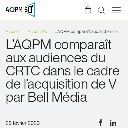
Ouvrir
la
navigat
du
site
Accueil
Actualités
L’AQPM comparaît aux audiences du CR
L’AQPM comparaît
aux audiences du
CRTC dans le cadre
de l’acquisition de V
par Bell Média
Facebook
Linke
28 février 2020