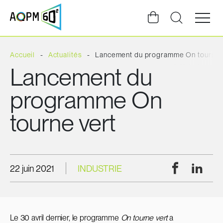
Ouvrir
la
navigat
du
site
Accueil
Actualités
Lancement du programme On tourne 
Lancement du
programme On
tourne vert
Facebook
Linke
22 juin 2021
INDUSTRIE
Le 30 avril dernier, le programme
On tourne vert
a