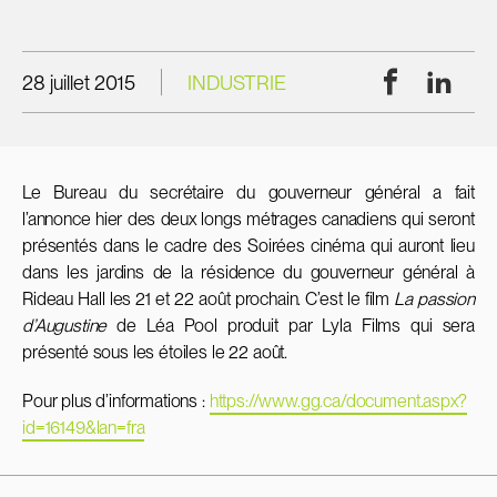
Facebook
Linke
28 juillet 2015
INDUSTRIE
Le Bureau du secrétaire du gouverneur général a fait
l’annonce hier des deux longs métrages canadiens qui seront
présentés dans le cadre des Soirées cinéma qui auront lieu
dans les jardins de la résidence du gouverneur général à
Rideau Hall les 21 et 22 août prochain. C’est le film
La passion
d’Augustine
de Léa Pool produit par Lyla Films qui sera
présenté sous les étoiles le 22 août.
Pour plus d’informations :
https://www.gg.ca/document.aspx?
id=16149&lan=fra