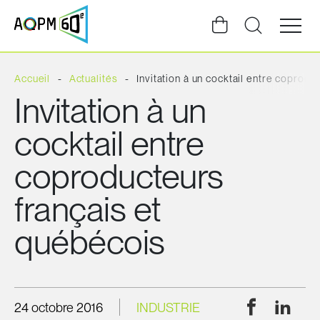
Ouvrir
la
navigat
du
site
Accueil
Actualités
Invitation à un cocktail entre coprodu
Invitation à un
cocktail entre
coproducteurs
français et
québécois
Facebook
Linke
24 octobre 2016
INDUSTRIE