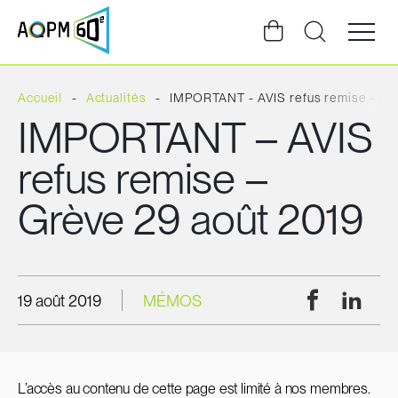
Ouvrir
la
navigat
du
site
Accueil
Actualités
IMPORTANT - AVIS refus remise - Gr
IMPORTANT – AVIS
refus remise –
Grève 29 août 2019
Facebook
Linke
19 août 2019
MÉMOS
L’accès au contenu de cette page est limité à nos membres.