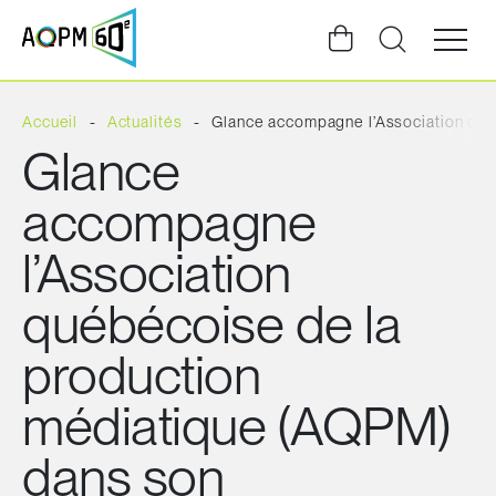
Ouvrir
la
navigat
du
site
Accueil
Actualités
Glance accompagne l’Association qué
Glance
accompagne
l’Association
québécoise de la
production
médiatique (AQPM)
dans son