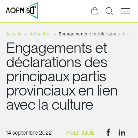
Ouvrir
la
navigat
du
site
Accueil
Actualités
Engagements et déclarations des princ
Engagements et
déclarations des
principaux partis
provinciaux en lien
avec la culture
Facebook
Linke
14 septembre 2022
POLITIQUE