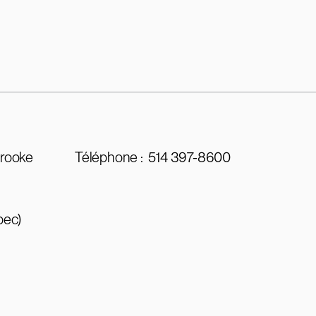
brooke
Téléphone :
514 397-8600
bec)