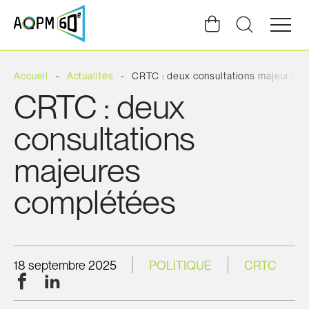
Ouvrir
la
navigat
du
site
Accueil
Actualités
CRTC : deux consultations majeures
CRTC : deux
consultations
majeures
complétées
18 septembre 2025
POLITIQUE
CRTC
Facebook
LinkedIn