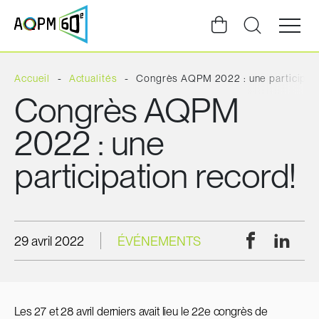
Ouvrir
la
navigat
du
site
Accueil
Actualités
Congrès AQPM 2022 : une participati
Congrès AQPM
2022 : une
participation record!
Facebook
Linke
29 avril 2022
ÉVÉNEMENTS
Les 27 et 28 avril derniers avait lieu le 22e congrès de