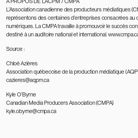
À PROPOS DE L’ACPM / CMPA
L’Association canadienne des producteurs médiatiques 
représentons des centaines d’entreprises consacrées au dév
numériques. La CMPA travaille à promouvoir le succès conti
destiné à un auditoire national et international. www.cmpa.c
Source :
Chloé Azières
Association québecoise de la production médiatique (AQ
cazieres@aqpm.ca
Kyle O’Byrne
Canadian Media Producers Association (CMPA)
kyle.obyrne@cmpa.ca