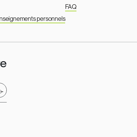
FAQ
renseignements personnels
re
nvoyer